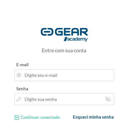
Entre com sua conta
E-mail
Senha
Esqueci minha senha
Continuar conectado